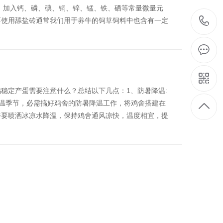
，加入钙、磷、碘、铜、锌、锰、铁、硒等常量微量元
要使用舔盐砖通常我们用于养牛的饲草饲料中也含有一定
稳定产蛋需要注意什么？总结以下几点：1、防暑降温:
。高温季节，必需搞好鸡舍的防暑降温工作，将鸡舍搭建在
午要喷洒冰凉水降温，保持鸡舍通风凉快，温度相宜，提