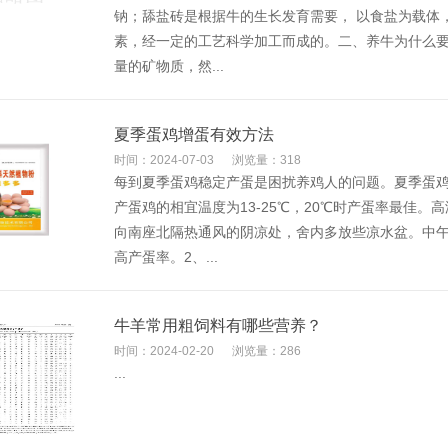
钠；舔盐砖是根据牛的生长发育需要， 以食盐为载体
素，经一定的工艺科学加工而成的。二、养牛为什么
量的矿物质，然...
夏季蛋鸡增蛋有效方法
时间：2024-07-03
浏览量：318
每到夏季蛋鸡稳定产蛋是困扰养鸡人的问题。夏季蛋鸡
产蛋鸡的相宜温度为13-25℃，20℃时产蛋率最佳
向南座北隔热通风的阴凉处，舍内多放些凉水盆。中
高产蛋率。2、...
牛羊常用粗饲料有哪些营养？
时间：2024-02-20
浏览量：286
...