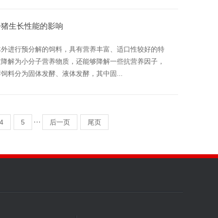
仔猪生长性能的影响
体外进行预分解的饲料，具有营养丰富、适口性较好的特
质降解为小分子营养物质，还能够降解一些抗营养因子，
料分为固体发酵、液体发酵，其中固...
···
4
5
后一页
尾页